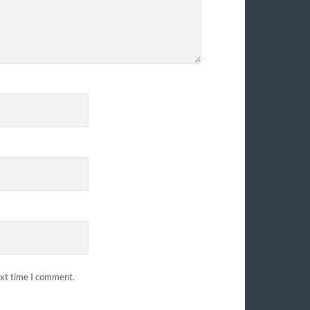
ext time I comment.