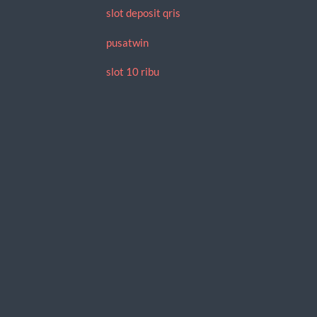
slot deposit qris
pusatwin
slot 10 ribu