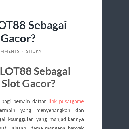
OT88 Sebagai
 Gacor?
OMMENTS
/
STICKY
LOT88 Sebagai
Slot Gacor?
g bagi pemain daftar
link pusatgame
bermain yang menyenangkan dan
ai keunggulan yang menjadikannya
h satu alasan utama mengapa banyak