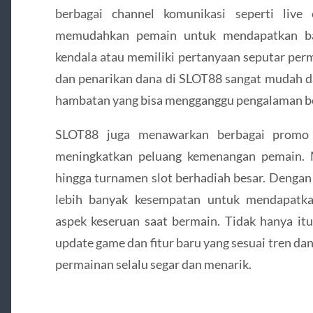
berbagai channel komunikasi seperti live 
memudahkan pemain untuk mendapatkan ba
kendala atau memiliki pertanyaan seputar perm
dan penarikan dana di SLOT88 sangat mudah d
hambatan yang bisa mengganggu pengalaman b
SLOT88 juga menawarkan berbagai prom
meningkatkan peluang kemenangan pemain. M
hingga turnamen slot berhadiah besar. Dengan
lebih banyak kesempatan untuk mendapatk
aspek keseruan saat bermain. Tidak hanya itu
update game dan fitur baru yang sesuai tren d
permainan selalu segar dan menarik.