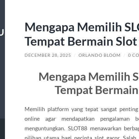
Mengapa Memilih SL
RTRAVELS.COM
Tempat Bermain Slot
DECEMBER 28, 2025
/
ORLANDO BLOOM
/
0 C
Mengapa Memilih S
Tempat Bermain 
Memilih platform yang tepat sangat pentin
online agar mendapatkan pengalaman 
menguntungkan. SLOT88 menawarkan berbag
pilihan utama bagi pecinta slot gacor. Sala