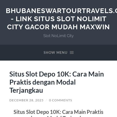
BHUBANESWARTOURTRAVELS.
- LINK SITUS SLOT NOLIMIT
CITY GACOR MUDAH MAXWIN
Slot NoLimit City
SHOW MENU
Situs Slot Depo 10K: Cara Main
Praktis dengan Modal
Terjangkau
DECEMBER 28, 2025
/
0 COMMENTS
Situs Slot Depo 10K: Cara Main Praktis