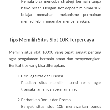
Pemula bisa mencoba strategi bermain tanpa
risiko besar. Dengan slot deposit minimal 10k,
belajar memahami mekanisme permainan
menjadi lebih ringan dan menyenangkan.
Tips Memilih Situs Slot 10K Terpercaya
Memilih situs slot 10000 yang tepat sangat penting
agar pengalaman bermain aman dan menyenangkan.
Berikut tips yang bisa diterapkan:
Cek Legalitas dan Lisensi
Pastikan situs memiliki lisensi resmi agar
transaksi aman dan permainan adil.
Perhatikan Bonus dan Promo
Banyak situs slot 10k menawarkan bonus