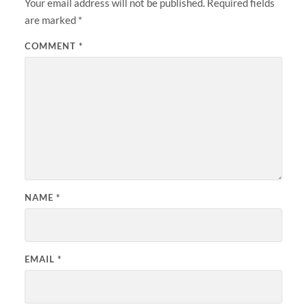
Your email address will not be published.
Required fields
are marked
*
COMMENT
*
NAME
*
EMAIL
*