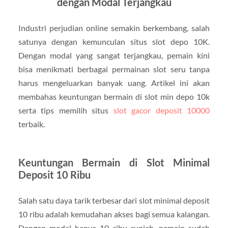
dengan Modal Terjangkau
Industri perjudian online semakin berkembang, salah
satunya dengan kemunculan situs slot depo 10K.
Dengan modal yang sangat terjangkau, pemain kini
bisa menikmati berbagai permainan slot seru tanpa
harus mengeluarkan banyak uang. Artikel ini akan
membahas keuntungan bermain di slot min depo 10k
serta tips memilih situs
slot gacor deposit 10000
terbaik.
Keuntungan Bermain di Slot Minimal
Deposit 10 Ribu
Salah satu daya tarik terbesar dari slot minimal deposit
10 ribu adalah kemudahan akses bagi semua kalangan.
Dengan modal hanya 10 ribu rupiah, pemain sudah