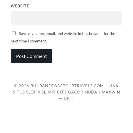
WEBSITE
Save my name, email, and website in this browser for the
next time I comment.
© 2026
BHUBANESWARTOURTRAVELS.COM – LINK
SITUS SLOT NOLIMIT CITY GACOR MUDAH MAXWIN
—
UP ↑