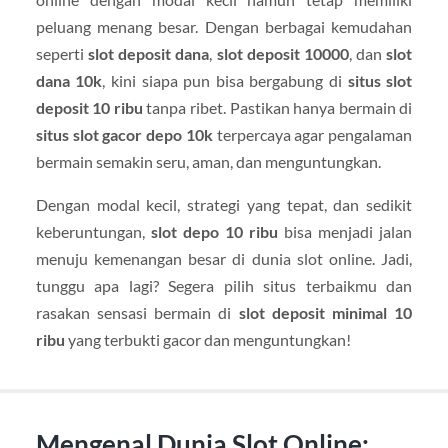
peluang menang besar. Dengan berbagai kemudahan
seperti
slot deposit dana
,
slot deposit 10000
, dan
slot
dana 10k
, kini siapa pun bisa bergabung di
situs slot
deposit 10 ribu
tanpa ribet. Pastikan hanya bermain di
situs slot gacor depo 10k
terpercaya agar pengalaman
bermain semakin seru, aman, dan menguntungkan.
Dengan modal kecil, strategi yang tepat, dan sedikit
keberuntungan,
slot depo 10 ribu
bisa menjadi jalan
menuju kemenangan besar di dunia slot online. Jadi,
tunggu apa lagi? Segera pilih situs terbaikmu dan
rasakan sensasi bermain di
slot deposit minimal 10
ribu
yang terbukti gacor dan menguntungkan!
Mengenal Dunia Slot Online: