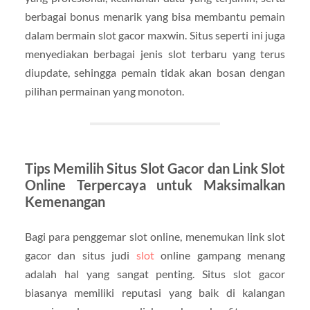
berbagai bonus menarik yang bisa membantu pemain
dalam bermain slot gacor maxwin. Situs seperti ini juga
menyediakan berbagai jenis slot terbaru yang terus
diupdate, sehingga pemain tidak akan bosan dengan
pilihan permainan yang monoton.
Tips Memilih Situs Slot Gacor dan Link Slot
Online Terpercaya untuk Maksimalkan
Kemenangan
Bagi para penggemar slot online, menemukan link slot
gacor dan situs judi
slot
online gampang menang
adalah hal yang sangat penting. Situs slot gacor
biasanya memiliki reputasi yang baik di kalangan