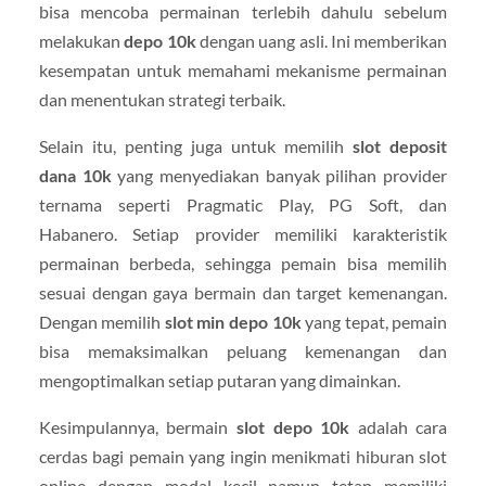
bisa mencoba permainan terlebih dahulu sebelum
melakukan
depo 10k
dengan uang asli. Ini memberikan
kesempatan untuk memahami mekanisme permainan
dan menentukan strategi terbaik.
Selain itu, penting juga untuk memilih
slot deposit
dana 10k
yang menyediakan banyak pilihan provider
ternama seperti Pragmatic Play, PG Soft, dan
Habanero. Setiap provider memiliki karakteristik
permainan berbeda, sehingga pemain bisa memilih
sesuai dengan gaya bermain dan target kemenangan.
Dengan memilih
slot min depo 10k
yang tepat, pemain
bisa memaksimalkan peluang kemenangan dan
mengoptimalkan setiap putaran yang dimainkan.
Kesimpulannya, bermain
slot depo 10k
adalah cara
cerdas bagi pemain yang ingin menikmati hiburan slot
online dengan modal kecil namun tetap memiliki