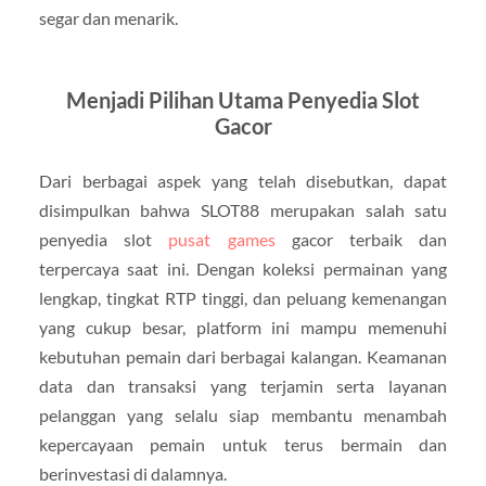
segar dan menarik.
Menjadi Pilihan Utama Penyedia Slot
Gacor
Dari berbagai aspek yang telah disebutkan, dapat
disimpulkan bahwa SLOT88 merupakan salah satu
penyedia slot
pusat games
gacor terbaik dan
terpercaya saat ini. Dengan koleksi permainan yang
lengkap, tingkat RTP tinggi, dan peluang kemenangan
yang cukup besar, platform ini mampu memenuhi
kebutuhan pemain dari berbagai kalangan. Keamanan
data dan transaksi yang terjamin serta layanan
pelanggan yang selalu siap membantu menambah
kepercayaan pemain untuk terus bermain dan
berinvestasi di dalamnya.