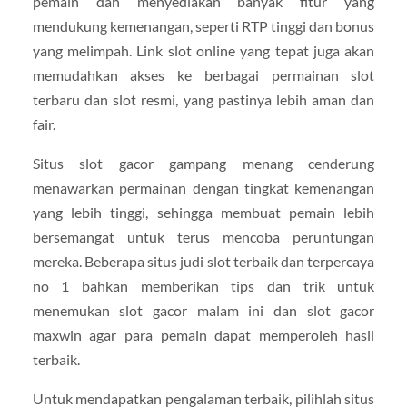
pemain dan menyediakan banyak fitur yang
mendukung kemenangan, seperti RTP tinggi dan bonus
yang melimpah. Link slot online yang tepat juga akan
memudahkan akses ke berbagai permainan slot
terbaru dan slot resmi, yang pastinya lebih aman dan
fair.
Situs slot gacor gampang menang cenderung
menawarkan permainan dengan tingkat kemenangan
yang lebih tinggi, sehingga membuat pemain lebih
bersemangat untuk terus mencoba peruntungan
mereka. Beberapa situs judi slot terbaik dan terpercaya
no 1 bahkan memberikan tips dan trik untuk
menemukan slot gacor malam ini dan slot gacor
maxwin agar para pemain dapat memperoleh hasil
terbaik.
Untuk mendapatkan pengalaman terbaik, pilihlah situs