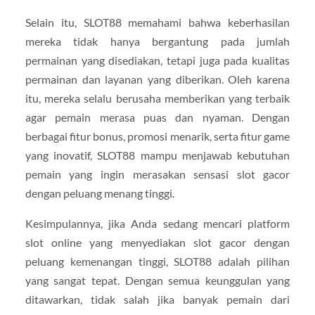
Selain itu, SLOT88 memahami bahwa keberhasilan
mereka tidak hanya bergantung pada jumlah
permainan yang disediakan, tetapi juga pada kualitas
permainan dan layanan yang diberikan. Oleh karena
itu, mereka selalu berusaha memberikan yang terbaik
agar pemain merasa puas dan nyaman. Dengan
berbagai fitur bonus, promosi menarik, serta fitur game
yang inovatif, SLOT88 mampu menjawab kebutuhan
pemain yang ingin merasakan sensasi slot gacor
dengan peluang menang tinggi.
Kesimpulannya, jika Anda sedang mencari platform
slot online yang menyediakan slot gacor dengan
peluang kemenangan tinggi, SLOT88 adalah pilihan
yang sangat tepat. Dengan semua keunggulan yang
ditawarkan, tidak salah jika banyak pemain dari