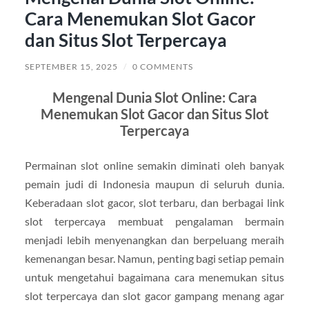
Cara Menemukan Slot Gacor
dan Situs Slot Terpercaya
SEPTEMBER 15, 2025
/
0 COMMENTS
Mengenal Dunia Slot Online: Cara
Menemukan Slot Gacor dan Situs Slot
Terpercaya
Permainan slot online semakin diminati oleh banyak
pemain judi di Indonesia maupun di seluruh dunia.
Keberadaan slot gacor, slot terbaru, dan berbagai link
slot terpercaya membuat pengalaman bermain
menjadi lebih menyenangkan dan berpeluang meraih
kemenangan besar. Namun, penting bagi setiap pemain
untuk mengetahui bagaimana cara menemukan situs
slot terpercaya dan slot gacor gampang menang agar