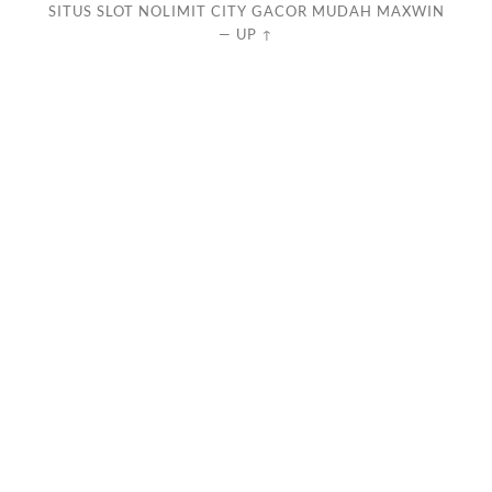
SITUS SLOT NOLIMIT CITY GACOR MUDAH MAXWIN
—
UP ↑