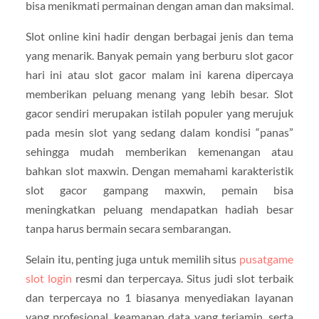
bisa menikmati permainan dengan aman dan maksimal.
Slot online kini hadir dengan berbagai jenis dan tema
yang menarik. Banyak pemain yang berburu slot gacor
hari ini atau slot gacor malam ini karena dipercaya
memberikan peluang menang yang lebih besar. Slot
gacor sendiri merupakan istilah populer yang merujuk
pada mesin slot yang sedang dalam kondisi “panas”
sehingga mudah memberikan kemenangan atau
bahkan slot maxwin. Dengan memahami karakteristik
slot gacor gampang maxwin, pemain bisa
meningkatkan peluang mendapatkan hadiah besar
tanpa harus bermain secara sembarangan.
Selain itu, penting juga untuk memilih situs
pusatgame
slot login
resmi dan terpercaya. Situs judi slot terbaik
dan terpercaya no 1 biasanya menyediakan layanan
yang profesional, keamanan data yang terjamin, serta