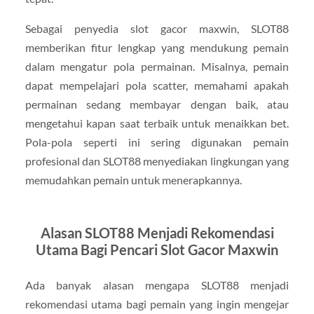
Sebagai penyedia slot gacor maxwin, SLOT88
memberikan fitur lengkap yang mendukung pemain
dalam mengatur pola permainan. Misalnya, pemain
dapat mempelajari pola scatter, memahami apakah
permainan sedang membayar dengan baik, atau
mengetahui kapan saat terbaik untuk menaikkan bet.
Pola-pola seperti ini sering digunakan pemain
profesional dan SLOT88 menyediakan lingkungan yang
memudahkan pemain untuk menerapkannya.
Alasan SLOT88 Menjadi Rekomendasi
Utama Bagi Pencari Slot Gacor Maxwin
Ada banyak alasan mengapa SLOT88 menjadi
rekomendasi utama bagi pemain yang ingin mengejar