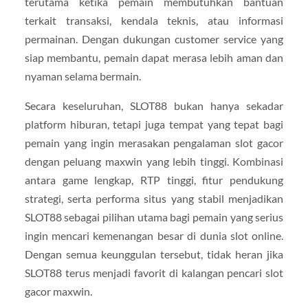
terutama ketika pemain membutuhkan bantuan
terkait transaksi, kendala teknis, atau informasi
permainan. Dengan dukungan customer service yang
siap membantu, pemain dapat merasa lebih aman dan
nyaman selama bermain.
Secara keseluruhan, SLOT88 bukan hanya sekadar
platform hiburan, tetapi juga tempat yang tepat bagi
pemain yang ingin merasakan pengalaman slot gacor
dengan peluang maxwin yang lebih tinggi. Kombinasi
antara game lengkap, RTP tinggi, fitur pendukung
strategi, serta performa situs yang stabil menjadikan
SLOT88 sebagai pilihan utama bagi pemain yang serius
ingin mencari kemenangan besar di dunia slot online.
Dengan semua keunggulan tersebut, tidak heran jika
SLOT88 terus menjadi favorit di kalangan pencari slot
gacor maxwin.