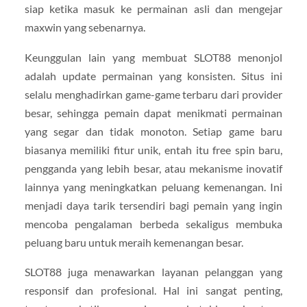
siap ketika masuk ke permainan asli dan mengejar
maxwin yang sebenarnya.
Keunggulan lain yang membuat SLOT88 menonjol
adalah update permainan yang konsisten. Situs ini
selalu menghadirkan game-game terbaru dari provider
besar, sehingga pemain dapat menikmati permainan
yang segar dan tidak monoton. Setiap game baru
biasanya memiliki fitur unik, entah itu free spin baru,
pengganda yang lebih besar, atau mekanisme inovatif
lainnya yang meningkatkan peluang kemenangan. Ini
menjadi daya tarik tersendiri bagi pemain yang ingin
mencoba pengalaman berbeda sekaligus membuka
peluang baru untuk meraih kemenangan besar.
SLOT88 juga menawarkan layanan pelanggan yang
responsif dan profesional. Hal ini sangat penting,