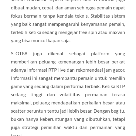
dibuat mudah, cepat, dan aman sehingga pemain dapat
fokus bermain tanpa kendala teknis. Stabilitas sistem
yang baik sangat mempengaruhi kenyamanan pemain,
terlebih ketika sedang mengejar free spin atau maxwin
yang bisa muncul kapan saja.
SLOT88 juga dikenal sebagai platform yang
memberikan peluang kemenangan lebih besar berkat
adanya informasi RTP live dan rekomendasi jam gacor.
Informasi ini sangat membantu pemain untuk memilih
game yang sedang dalam performa terbaik. Ketika RTP
sedang tinggi dan volatilitas permainan terasa
maksimal, peluang mendapatkan perkalian besar atau
scatter beruntun tentu jadi lebih besar. Dengan begitu,
bukan hanya keberuntungan yang dibutuhkan, tetapi
juga strategi pemilihan waktu dan permainan yang
tepat.