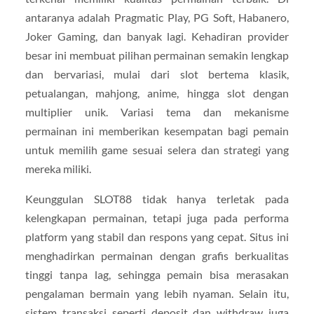
antaranya adalah Pragmatic Play, PG Soft, Habanero,
Joker Gaming, dan banyak lagi. Kehadiran provider
besar ini membuat pilihan permainan semakin lengkap
dan bervariasi, mulai dari slot bertema klasik,
petualangan, mahjong, anime, hingga slot dengan
multiplier unik. Variasi tema dan mekanisme
permainan ini memberikan kesempatan bagi pemain
untuk memilih game sesuai selera dan strategi yang
mereka miliki.
Keunggulan SLOT88 tidak hanya terletak pada
kelengkapan permainan, tetapi juga pada performa
platform yang stabil dan respons yang cepat. Situs ini
menghadirkan permainan dengan grafis berkualitas
tinggi tanpa lag, sehingga pemain bisa merasakan
pengalaman bermain yang lebih nyaman. Selain itu,
sistem transaksi seperti deposit dan withdraw juga