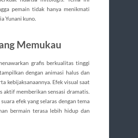
ingga pemain tidak hanya menikmati
ia Yunani kuno.
 yang Memukau
enawarkan grafis berkualitas tinggi
itampilkan dengan animasi halus dan
ta kebijaksanaannya. Efek visual saat
s aktif memberikan sensasi dramatis.
n suara efek yang selaras dengan tema
an bermain terasa lebih hidup dan