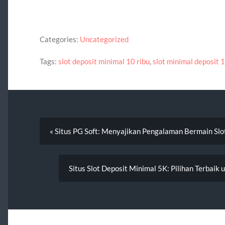
Categories:
Uncategorized
Tags:
slot deposit minimal 10 ribu
,
slot minimal deposit 1
« Situs PG Soft: Menyajikan Pengalaman Bermain Slo
Situs Slot Deposit Minimal 5K: Pilihan Terbai