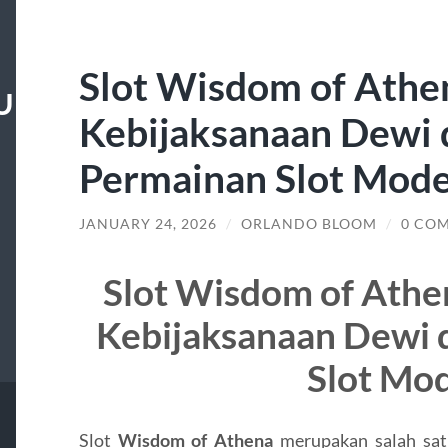
Slot Wisdom of Ath
RTRAVELS.COM
Kebijaksanaan Dewi
Permainan Slot Mod
JANUARY 24, 2026
/
ORLANDO BLOOM
/
0 CO
Slot Wisdom of Ath
Kebijaksanaan Dewi 
Slot Mo
Slot
Wisdom of Athena
merupakan salah sa