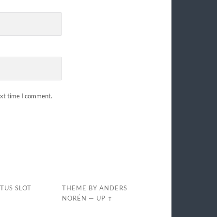
ext time I comment.
TUS SLOT
THEME BY
ANDERS
NORÉN
—
UP ↑