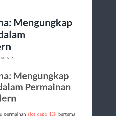
ena: Mengungkap
 dalam
ern
MMENTS
ena: Mengungkap
dalam Permainan
dern
tu permainan
slot depo 10k
bertema