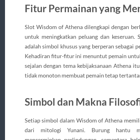
Fitur Permainan yang Me
Slot Wisdom of Athena dilengkapi dengan berb
untuk meningkatkan peluang dan keseruan. Sa
adalah simbol khusus yang berperan sebagai p
Kehadiran fitur-fitur ini menuntut pemain unt
sejalan dengan tema kebijaksanaan Athena it
tidak monoton membuat pemain tetap tertantan
Simbol dan Makna Filosof
Setiap simbol dalam Wisdom of Athena memilik
dari mitologi Yunani. Burung hantu me
mencerminkan perlindungan, sementara he