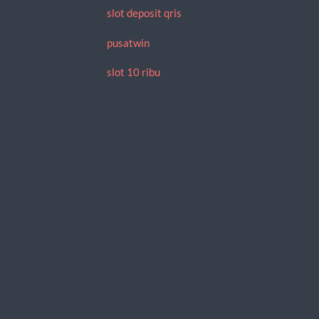
slot deposit qris
pusatwin
slot 10 ribu