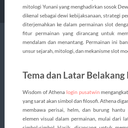
mitologi Yunani yang menghadirkan sosok Dewi
dikenal sebagai dewi kebijaksanaan, strategi p
diterjemahkan ke dalam permainan slot dengan
fitur permainan yang dirancang untuk me
mendalam dan menantang. Permainan ini ban
unsur sejarah, mitologi, dan mekanisme slot m
Tema dan Latar Belakang 
Wisdom of Athena
login pusatwin
mengangkat 
yang sarat akan simbol dan filosofi. Athena di
membawa perisai, helm, dan burung hantu s
elemen visual dalam permainan, mulai dari lat
simbol-simbol klasik, dirancang untuk mem