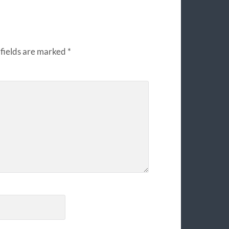
fields are marked
*