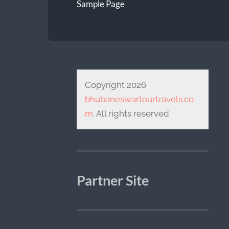
Sample Page
Copyright 2026
bhubaneswartourtravels.co
m
. All rights reserved
Partner Site