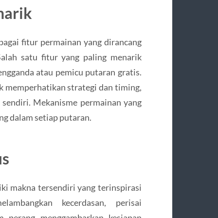
narik
agai fitur permainan yang dirancang
lah satu fitur yang paling menarik
engganda atau pemicu putaran gratis.
uk memperhatikan strategi dan timing,
u sendiri. Mekanisme permainan yang
g dalam setiap putaran.
is
i makna tersendiri yang terinspirasi
lambangkan kecerdasan, perisai
lm perang menggambarkan kesiapan