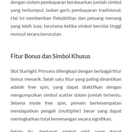
dengan sistem pembayaran berdasarkan jumlah simbol
yang terkumpul, bukan garis pembayaran tradisional.
Hal ini memberikan fleksibilitas dan peluang menang
yang lebih luas, terutama ketika simbol bernilai tinggi
muncul secara berurutan.
Fitur Bonus dan Simbol Khusus
Slot Starlight Princess dilengkapi dengan berbagai fitur
bonus menarik. Salah satu fitur yang paling dinantikan
adalah free spin, yang dapat diaktifkan dengan
mengumpulkan simbol scatter dalam jumlah tertentu.
Selama mode free spin, pemain berkesempatan
mendapatkan pengali (multiplier) besar yang dapat
meningkatkan total kemenangan secara signifikan.
Selain itu, terdapat simbol wild yang dapat