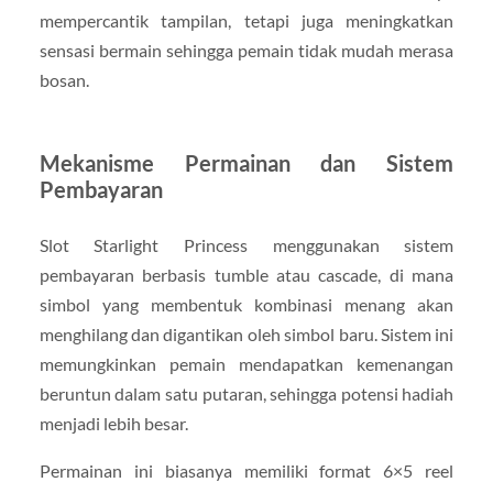
mempercantik tampilan, tetapi juga meningkatkan
sensasi bermain sehingga pemain tidak mudah merasa
bosan.
Mekanisme Permainan dan Sistem
Pembayaran
Slot Starlight Princess menggunakan sistem
pembayaran berbasis tumble atau cascade, di mana
simbol yang membentuk kombinasi menang akan
menghilang dan digantikan oleh simbol baru. Sistem ini
memungkinkan pemain mendapatkan kemenangan
beruntun dalam satu putaran, sehingga potensi hadiah
menjadi lebih besar.
Permainan ini biasanya memiliki format 6×5 reel