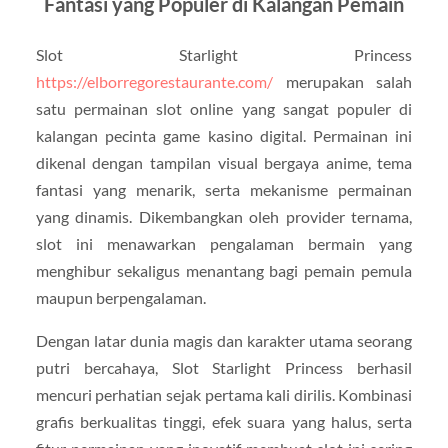
Fantasi yang Populer di Kalangan Pemain
Slot Starlight Princess
https://elborregorestaurante.com/
merupakan salah
satu permainan slot online yang sangat populer di
kalangan pecinta game kasino digital. Permainan ini
dikenal dengan tampilan visual bergaya anime, tema
fantasi yang menarik, serta mekanisme permainan
yang dinamis. Dikembangkan oleh provider ternama,
slot ini menawarkan pengalaman bermain yang
menghibur sekaligus menantang bagi pemain pemula
maupun berpengalaman.
Dengan latar dunia magis dan karakter utama seorang
putri bercahaya, Slot Starlight Princess berhasil
mencuri perhatian sejak pertama kali dirilis. Kombinasi
grafis berkualitas tinggi, efek suara yang halus, serta