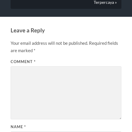
Terpercaya »
Leave a Reply
Your email address will not be published.
Required fields
are marked
*
COMMENT
*
NAME
*