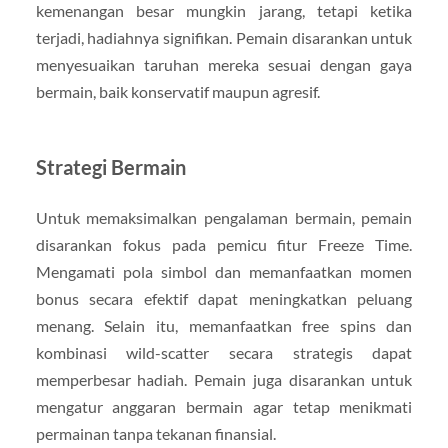
kemenangan besar mungkin jarang, tetapi ketika
terjadi, hadiahnya signifikan. Pemain disarankan untuk
menyesuaikan taruhan mereka sesuai dengan gaya
bermain, baik konservatif maupun agresif.
Strategi Bermain
Untuk memaksimalkan pengalaman bermain, pemain
disarankan fokus pada pemicu fitur Freeze Time.
Mengamati pola simbol dan memanfaatkan momen
bonus secara efektif dapat meningkatkan peluang
menang. Selain itu, memanfaatkan free spins dan
kombinasi wild-scatter secara strategis dapat
memperbesar hadiah. Pemain juga disarankan untuk
mengatur anggaran bermain agar tetap menikmati
permainan tanpa tekanan finansial.