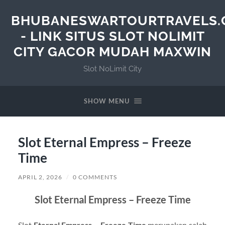
BHUBANESWARTOURTRAVELS.
- LINK SITUS SLOT NOLIMIT
CITY GACOR MUDAH MAXWIN
Slot NoLimit City
SHOW MENU
Slot Eternal Empress – Freeze
Time
APRIL 2, 2026
/
0 COMMENTS
Slot Eternal Empress – Freeze Time
Slot
Eternal Empress – Freeze Time
merupakan salah