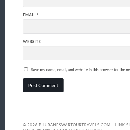
EMAIL
*
WEBSITE
Save my name, email, and website in this browser for the n
© 2026
BHUBANESWARTOURTRAVELS.COM – LINK SI