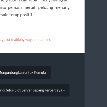
bantu pemain meraih peluang menang
ain tetap positif.
t gacor mahjong ways
,
slot online
 Menguntungkan untuk Pemula
di Situs Slot Server Jepang Terpercaya »