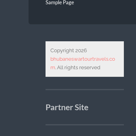
Sample Page
Copyright 2026
bhubaneswartourtravels.co
m
. All rights reserved
Partner Site