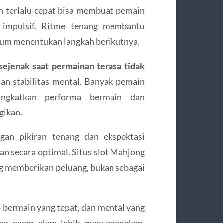
in terlalu cepat bisa membuat pemain
 impulsif. Ritme tenang membantu
elum menentukan langkah berikutnya.
sejenak saat permainan terasa tidak
an stabilitas mental. Banyak pemain
ingkatkan performa bermain dan
gikan.
ngan pikiran tenang dan ekspektasi
n secara optimal. Situs slot Mahjong
ng memberikan peluang, bukan sebagai
 bermain yang tepat, dan mental yang
ong gacor akan lebih menyenangkan,