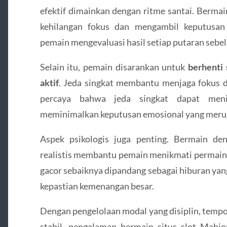
efektif dimainkan dengan ritme santai. Berma
kehilangan fokus dan mengambil keputusan
pemain mengevaluasi hasil setiap putaran seb
Selain itu, pemain disarankan untuk
berhenti 
aktif
. Jeda singkat membantu menjaga fokus d
percaya bahwa jeda singkat dapat men
meminimalkan keputusan emosional yang meru
Aspek psikologis juga penting. Bermain de
realistis membantu pemain menikmati permaina
gacor sebaiknya dipandang sebagai hiburan ya
kepastian kemenangan besar.
Dengan pengelolaan modal yang disiplin, tempo
stabil, pengalaman bermain situs slot Mahj