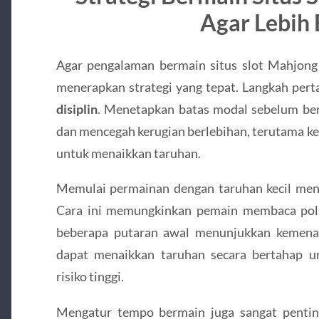
Agar Lebih 
Agar pengalaman bermain situs slot Mahjong 
menerapkan strategi yang tepat. Langkah per
disiplin
. Menetapkan batas modal sebelum be
dan mencegah kerugian berlebihan, terutama 
untuk menaikkan taruhan.
Memulai permainan dengan taruhan kecil menj
Cara ini memungkinkan pemain membaca pola 
beberapa putaran awal menunjukkan kemenan
dapat menaikkan taruhan secara bertahap 
risiko tinggi.
Mengatur tempo bermain juga sangat pentin