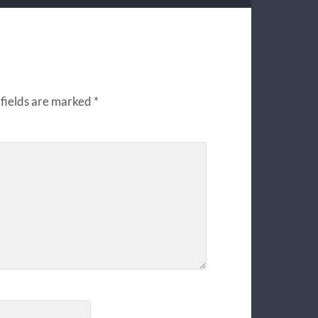
fields are marked
*