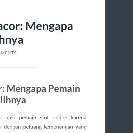
Gacor: Mengapa
ihnya
MMENTS
or: Mengapa Pemain
lihnya
i oleh pemain slot online karena
u dengan peluang kemenangan yang