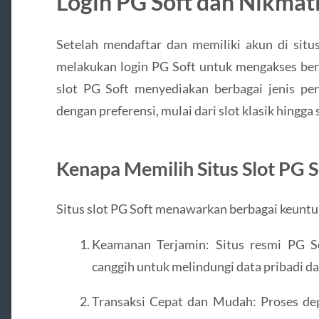
Login PG Soft dan Nikmat
Setelah mendaftar dan memiliki akun di situ
melakukan login PG Soft untuk mengakses berb
slot PG Soft menyediakan berbagai jenis per
dengan preferensi, mulai dari slot klasik hingga
Kenapa Memilih Situs Slot PG S
Situs slot PG Soft menawarkan berbagai keuntu
Keamanan Terjamin: Situs resmi PG S
canggih untuk melindungi data pribadi da
Transaksi Cepat dan Mudah: Proses dep