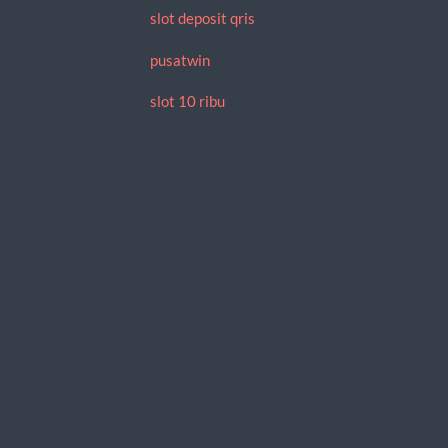
slot deposit qris
pusatwin
slot 10 ribu