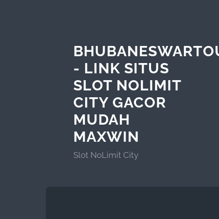
BHUBANESWARTOU
- LINK SITUS
SLOT NOLIMIT
CITY GACOR
MUDAH
MAXWIN
Slot NoLimit City