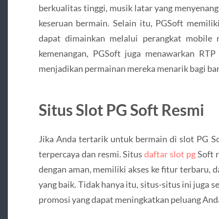
berkualitas tinggi, musik latar yang menyenan
keseruan bermain. Selain itu, PGSoft memilik
dapat dimainkan melalui perangkat mobile 
kemenangan, PGSoft juga menawarkan RTP (R
menjadikan permainan mereka menarik bagi ba
Situs Slot PG Soft Resmi
Jika Anda tertarik untuk bermain di slot PG S
terpercaya dan resmi. Situs
daftar slot pg
Soft 
dengan aman, memiliki akses ke fitur terbaru
yang baik. Tidak hanya itu, situs-situs ini jug
promosi yang dapat meningkatkan peluang And