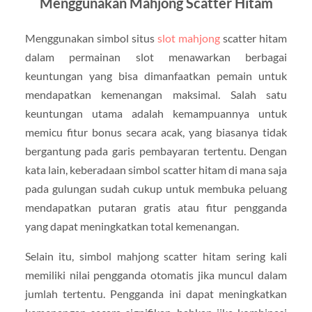
Menggunakan Mahjong Scatter Hitam
Menggunakan simbol situs
slot mahjong
scatter hitam
dalam permainan slot menawarkan berbagai
keuntungan yang bisa dimanfaatkan pemain untuk
mendapatkan kemenangan maksimal. Salah satu
keuntungan utama adalah kemampuannya untuk
memicu fitur bonus secara acak, yang biasanya tidak
bergantung pada garis pembayaran tertentu. Dengan
kata lain, keberadaan simbol scatter hitam di mana saja
pada gulungan sudah cukup untuk membuka peluang
mendapatkan putaran gratis atau fitur pengganda
yang dapat meningkatkan total kemenangan.
Selain itu, simbol mahjong scatter hitam sering kali
memiliki nilai pengganda otomatis jika muncul dalam
jumlah tertentu. Pengganda ini dapat meningkatkan