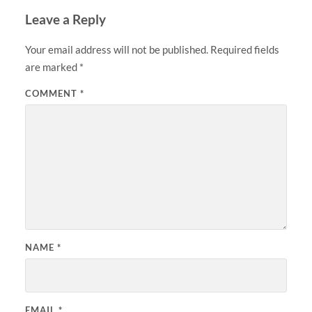
Leave a Reply
Your email address will not be published.
Required fields
are marked
*
COMMENT
*
NAME
*
EMAIL
*