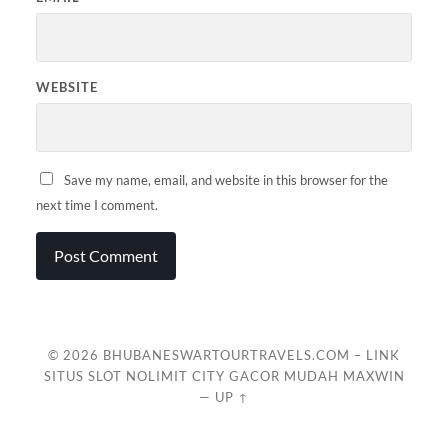
WEBSITE
Save my name, email, and website in this browser for the
next time I comment.
© 2026
BHUBANESWARTOURTRAVELS.COM – LINK
SITUS SLOT NOLIMIT CITY GACOR MUDAH MAXWIN
—
UP ↑