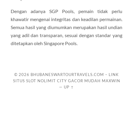
Dengan adanya SGP Pools, pemain tidak perlu
khawatir mengenai integritas dan keadilan permainan.
Semua hasil yang diumumkan merupakan hasil undian
yang adil dan transparan, sesuai dengan standar yang
ditetapkan oleh Singapore Pools.
© 2026
BHUBANESWARTOURTRAVELS.COM – LINK
SITUS SLOT NOLIMIT CITY GACOR MUDAH MAXWIN
—
UP ↑