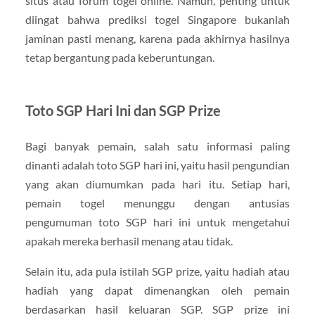
situs atau forum togel online. Namun, penting untuk
diingat bahwa prediksi togel Singapore bukanlah
jaminan pasti menang, karena pada akhirnya hasilnya
tetap bergantung pada keberuntungan.
Toto SGP Hari Ini dan SGP Prize
Bagi banyak pemain, salah satu informasi paling
dinanti adalah toto SGP hari ini, yaitu hasil pengundian
yang akan diumumkan pada hari itu. Setiap hari,
pemain togel menunggu dengan antusias
pengumuman toto SGP hari ini untuk mengetahui
apakah mereka berhasil menang atau tidak.
Selain itu, ada pula istilah SGP prize, yaitu hadiah atau
hadiah yang dapat dimenangkan oleh pemain
berdasarkan hasil keluaran SGP. SGP prize ini