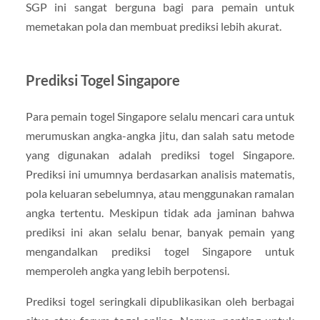
SGP ini sangat berguna bagi para pemain untuk
memetakan pola dan membuat prediksi lebih akurat.
Prediksi Togel Singapore
Para pemain togel Singapore selalu mencari cara untuk
merumuskan angka-angka jitu, dan salah satu metode
yang digunakan adalah prediksi togel Singapore.
Prediksi ini umumnya berdasarkan analisis matematis,
pola keluaran sebelumnya, atau menggunakan ramalan
angka tertentu. Meskipun tidak ada jaminan bahwa
prediksi ini akan selalu benar, banyak pemain yang
mengandalkan prediksi togel Singapore untuk
memperoleh angka yang lebih berpotensi.
Prediksi togel seringkali dipublikasikan oleh berbagai