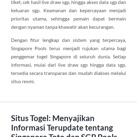
tiket, cek hasil live draw sgp, hingga akses data sgp dan
keluaran sgp. Keamanan dan kepercayaan menjadi
prioritas utama, sehingga pemain dapat bermain
dengan nyaman tanpa khawatir akan kecurangan.
Dengan fitur lengkap dan sistem yang terpercaya,
Singapore Pools terus menjadi rujukan utama bagi
penggemar togel Singapore di seluruh dunia. Setiap
informasi, mulai dari live draw sgp hingga data sgp,
tersedia secara transparan dan mudah diakses melalui
situs resmi.
Situs Togel: Menyajikan
Informasi Terupdate tentang
Singapore Toto dan SGP Pools