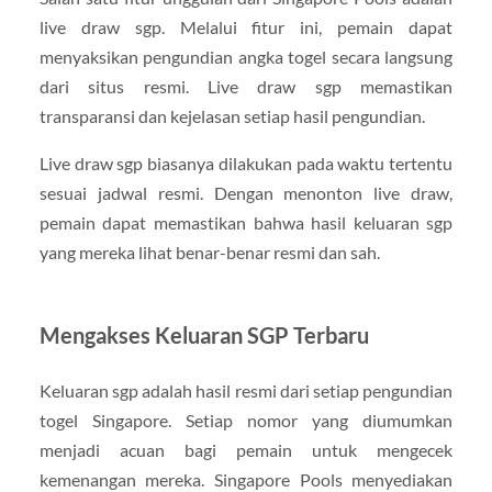
live draw sgp. Melalui fitur ini, pemain dapat
menyaksikan pengundian angka togel secara langsung
dari situs resmi. Live draw sgp memastikan
transparansi dan kejelasan setiap hasil pengundian.
Live draw sgp biasanya dilakukan pada waktu tertentu
sesuai jadwal resmi. Dengan menonton live draw,
pemain dapat memastikan bahwa hasil keluaran sgp
yang mereka lihat benar-benar resmi dan sah.
Mengakses Keluaran SGP Terbaru
Keluaran sgp adalah hasil resmi dari setiap pengundian
togel Singapore. Setiap nomor yang diumumkan
menjadi acuan bagi pemain untuk mengecek
kemenangan mereka. Singapore Pools menyediakan