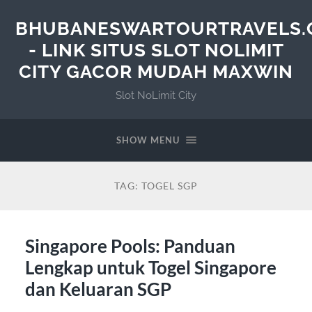
BHUBANESWARTOURTRAVELS.
- LINK SITUS SLOT NOLIMIT
CITY GACOR MUDAH MAXWIN
Slot NoLimit City
SHOW MENU
TAG:
TOGEL SGP
Singapore Pools: Panduan
Lengkap untuk Togel Singapore
dan Keluaran SGP