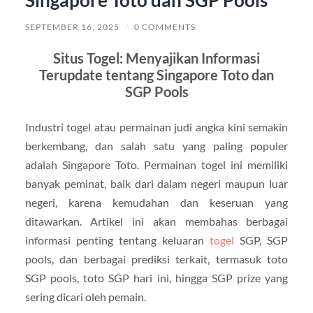
SEPTEMBER 16, 2025
/
0 COMMENTS
Situs Togel: Menyajikan Informasi
Terupdate tentang Singapore Toto dan
SGP Pools
Industri togel atau permainan judi angka kini semakin
berkembang, dan salah satu yang paling populer
adalah Singapore Toto. Permainan togel ini memiliki
banyak peminat, baik dari dalam negeri maupun luar
negeri, karena kemudahan dan keseruan yang
ditawarkan. Artikel ini akan membahas berbagai
informasi penting tentang keluaran
togel
SGP, SGP
pools, dan berbagai prediksi terkait, termasuk toto
SGP pools, toto SGP hari ini, hingga SGP prize yang
sering dicari oleh pemain.