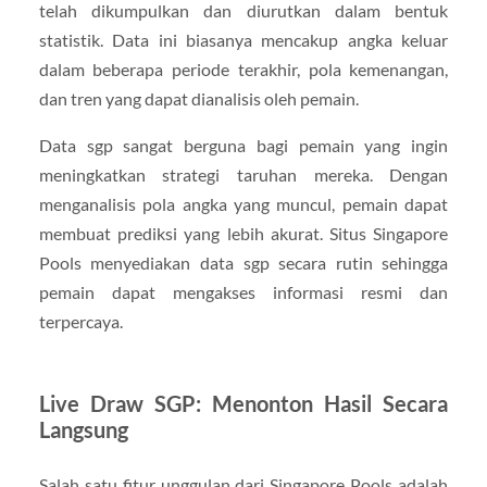
telah dikumpulkan dan diurutkan dalam bentuk
statistik. Data ini biasanya mencakup angka keluar
dalam beberapa periode terakhir, pola kemenangan,
dan tren yang dapat dianalisis oleh pemain.
Data sgp sangat berguna bagi pemain yang ingin
meningkatkan strategi taruhan mereka. Dengan
menganalisis pola angka yang muncul, pemain dapat
membuat prediksi yang lebih akurat. Situs Singapore
Pools menyediakan data sgp secara rutin sehingga
pemain dapat mengakses informasi resmi dan
terpercaya.
Live Draw SGP: Menonton Hasil Secara
Langsung
Salah satu fitur unggulan dari Singapore Pools adalah