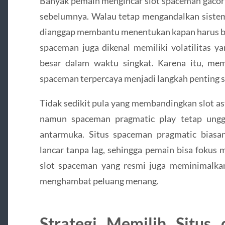
Banyak pemain mengincar slot spaceman gacor
sebelumnya. Walau tetap mengandalkan sist
dianggap membantu menentukan kapan harus ber
spaceman juga dikenal memiliki volatilitas 
besar dalam waktu singkat. Karena itu, memi
spaceman terpercaya menjadi langkah penting 
Tidak sedikit pula yang membandingkan slot as
namun spaceman pragmatic play tetap unggul
antarmuka. Situs spaceman pragmatic biasa
lancar tanpa lag, sehingga pemain bisa fokus 
slot spaceman yang resmi juga meminimalkan
menghambat peluang menang.
Strategi Memilih Situs