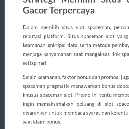
Gacor Terpercaya
Dalam memilih situs slot spaceman, pemai
reputasi platform. Situs spaceman slot yan
keamanan enkripsi data serta metode pembaya
menjaga kenyamanan saat mengakses link sp
setiap hari.
Selain keamanan, faktor bonus dan promosi jug
spaceman pragmatic menawarkan bonus deposi
khusus spaceman slot. Promo ini tentu membe
ingin memaksimalkan peluang di slot spac
disarankan untuk membaca syarat dan ketentua
saat klaim bonus.