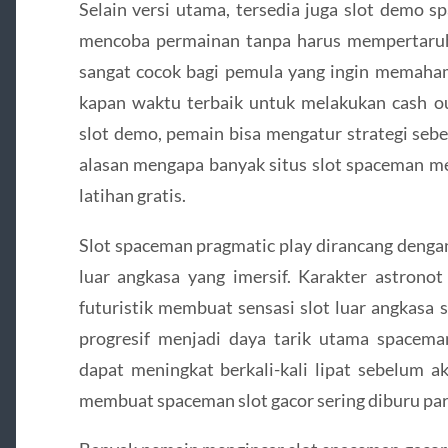
Selain versi utama, tersedia juga slot demo
mencoba permainan tanpa harus mempertaruh
sangat cocok bagi pemula yang ingin memaham
kapan waktu terbaik untuk melakukan cash 
slot demo, pemain bisa mengatur strategi sebel
alasan mengapa banyak situs slot spaceman m
latihan gratis.
Slot spaceman pragmatic play dirancang dengan 
luar angkasa yang imersif. Karakter astrono
futuristik membuat sensasi slot luar angkasa s
progresif menjadi daya tarik utama spacema
dapat meningkat berkali-kali lipat sebelum a
membuat spaceman slot gacor sering diburu pa