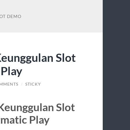
LOT DEMO
Keunggulan Slot
Play
OMMENTS
/
STICKY
Keunggulan Slot
matic Play