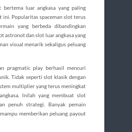
t bertema luar angkasa yang paling
t ini. Popularitas spaceman slot terus
ermain yang berbeda dibandingkan
t astronot dan slot luar angkasa yang
man visual menarik sekaligus peluang
an pragmatic play berhasil mencuri
ik. Tidak seperti slot klasik dengan
stem multiplier yang terus meningkat
 angkasa. Inilah yang membuat slot
an penuh strategi. Banyak pemain
l mampu memberikan peluang payout