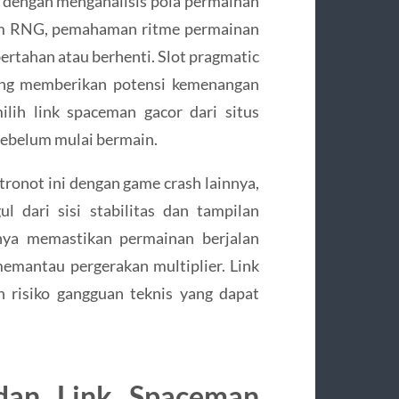
 dengan menganalisis pola permainan
em RNG, pemahaman ritme permainan
tahan atau berhenti. Slot pragmatic
yang memberikan potensi kemenangan
lih link spaceman gacor dari situs
sebelum mulai bermain.
tronot ini dengan game crash lainnya,
 dari sisi stabilitas dan tampilan
nya memastikan permainan berjalan
memantau pergerakan multiplier. Link
 risiko gangguan teknis yang dapat
 dan Link Spaceman