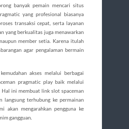
orong banyak pemain mencari situs
agmatic yang profesional biasanya
oses transaksi cepat, serta layanan
eman yang berkualitas juga menawarkan
maupun member setia. Karena itulah
embarangan agar pengalaman bermain
 kemudahan akses melalui berbagai
aceman pragmatic play baik melalui
Hal ini membuat link slot spaceman
in langsung terhubung ke permainan
esmi akan mengarahkan pengguna ke
inim gangguan.