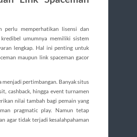
n perlu memperhatikan lisensi dan
g kredibel umumnya memiliki sistem
ran lengkap. Hal ini penting untuk
aceman maupun link spaceman gacor
a menjadi pertimbangan. Banyak situs
t, cashback, hingga event turnamen
rikan nilai tambah bagi pemain yang
eman pragmatic play. Namun tetap
n agar tidak terjadi kesalahpahaman