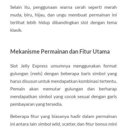
Selain itu, penggunaan warna cerah seperti merah
muda, biru, hijau, dan ungu membuat permainan ini
terlihat lebih hidup dibandingkan slot dengan tema
klasik.
Mekanisme Permainan dan Fitur Utama
Slot Jelly Express umumnya menggunakan format
gulungan (reels) dengan beberapa baris simbol yang
harus disusun untuk mendapatkan kombinasi tertentu.
Pemain akan memutar gulungan dan berharap
mendapatkan simbol yang cocok sesuai dengan garis
pembayaran yang tersedia.
Beberapa fitur yang biasanya hadir dalam permainan
ini antara lain simbol wild, scatter, dan fitur bonus mini