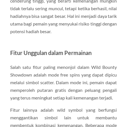
cenderung tinggi, yang berarti kemenangan mungkin
tidak terlalu sering muncul, tetapi ketika berhasil, nilai
hadiahnya bisa sangat besar. Hal ini menjadi daya tarik
utama bagi pemain yang menyukai risiko tinggi dengan
potensi hadiah besar.
Fitur Unggulan dalam Permainan
Salah satu fitur paling menonjol dalam
Wild Bounty
Showdown
adalah mode free spins yang dapat dipicu
melalui simbol scatter. Dalam mode ini, pemain dapat
memperoleh putaran gratis dengan peluang pengali
yang terus meningkat setiap kali kemenangan terjadi.
Fitur lainnya adalah wild symbol yang berfungsi
menggantikan simbol lain untuk membantu
membentuk kombinasi kemenangan. Beberapa mode