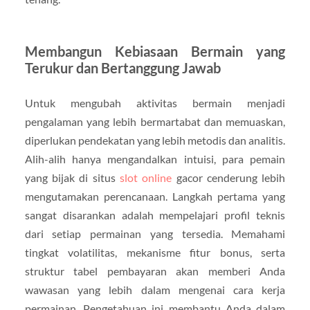
Membangun Kebiasaan Bermain yang
Terukur dan Bertanggung Jawab
Untuk mengubah aktivitas bermain menjadi
pengalaman yang lebih bermartabat dan memuaskan,
diperlukan pendekatan yang lebih metodis dan analitis.
Alih-alih hanya mengandalkan intuisi, para pemain
yang bijak di situs
slot online
gacor cenderung lebih
mengutamakan perencanaan. Langkah pertama yang
sangat disarankan adalah mempelajari profil teknis
dari setiap permainan yang tersedia. Memahami
tingkat volatilitas, mekanisme fitur bonus, serta
struktur tabel pembayaran akan memberi Anda
wawasan yang lebih dalam mengenai cara kerja
permainan. Pengetahuan ini membantu Anda dalam