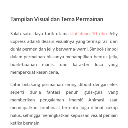
Tampilan Visual dan Tema Permainan
Salah satu daya tarik utama
slot depo 10 ribu
Jelly
Express adalah desain visualnya yang terinspirasi dari
dunia permen dan jelly berwarna-warni. Simbol-simbol
dalam permainan biasanya menampilkan bentuk jelly,
buah-buahan manis, dan karakter lucu yang
memperkuat kesan ceria.
Latar belakang permainan sering dibuat dengan efek
seperti dunia fantasi penuh gula-gula yang
memberikan pengalaman imersif. Animasi saat
mendapatkan kombinasi tertentu juga dibuat cukup
halus, sehingga meningkatkan kepuasan visual pemain
ketika bermain.