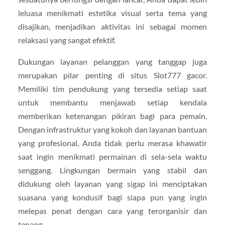
leluasa menikmati estetika visual serta tema yang
disajikan, menjadikan aktivitas ini sebagai momen
relaksasi yang sangat efektif.
Dukungan layanan pelanggan yang tanggap juga
merupakan pilar penting di situs Slot777 gacor.
Memiliki tim pendukung yang tersedia setiap saat
untuk membantu menjawab setiap kendala
memberikan ketenangan pikiran bagi para pemain.
Dengan infrastruktur yang kokoh dan layanan bantuan
yang profesional, Anda tidak perlu merasa khawatir
saat ingin menikmati permainan di sela-sela waktu
senggang. Lingkungan bermain yang stabil dan
didukung oleh layanan yang sigap ini menciptakan
suasana yang kondusif bagi siapa pun yang ingin
melepas penat dengan cara yang terorganisir dan
tenang.