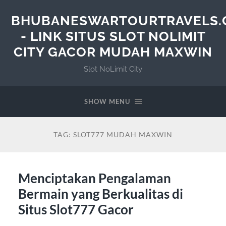
BHUBANESWARTOURTRAVELS.
- LINK SITUS SLOT NOLIMIT
CITY GACOR MUDAH MAXWIN
Slot NoLimit City
SHOW MENU
TAG:
SLOT777 MUDAH MAXWIN
Menciptakan Pengalaman
Bermain yang Berkualitas di
Situs Slot777 Gacor