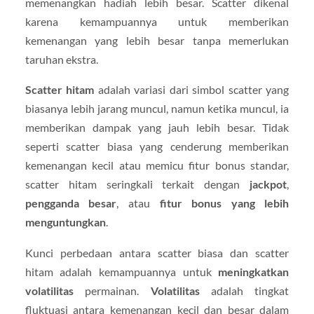
memenangkan hadiah lebih besar. Scatter dikenal
karena kemampuannya untuk memberikan
kemenangan yang lebih besar tanpa memerlukan
taruhan ekstra.
Scatter hitam
adalah variasi dari simbol scatter yang
biasanya lebih jarang muncul, namun ketika muncul, ia
memberikan dampak yang jauh lebih besar. Tidak
seperti scatter biasa yang cenderung memberikan
kemenangan kecil atau memicu fitur bonus standar,
scatter hitam seringkali terkait dengan
jackpot
,
pengganda besar
, atau
fitur bonus yang lebih
menguntungkan
.
Kunci perbedaan antara scatter biasa dan scatter
hitam adalah kemampuannya untuk
meningkatkan
volatilitas
permainan.
Volatilitas
adalah tingkat
fluktuasi antara kemenangan kecil dan besar dalam