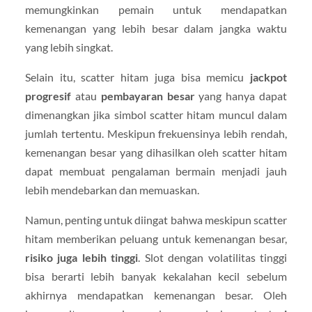
memungkinkan pemain untuk mendapatkan
kemenangan yang lebih besar dalam jangka waktu
yang lebih singkat.
Selain itu, scatter hitam juga bisa memicu
jackpot
progresif
atau
pembayaran besar
yang hanya dapat
dimenangkan jika simbol scatter hitam muncul dalam
jumlah tertentu. Meskipun frekuensinya lebih rendah,
kemenangan besar yang dihasilkan oleh scatter hitam
dapat membuat pengalaman bermain menjadi jauh
lebih mendebarkan dan memuaskan.
Namun, penting untuk diingat bahwa meskipun scatter
hitam memberikan peluang untuk kemenangan besar,
risiko juga lebih tinggi
. Slot dengan volatilitas tinggi
bisa berarti lebih banyak kekalahan kecil sebelum
akhirnya mendapatkan kemenangan besar. Oleh