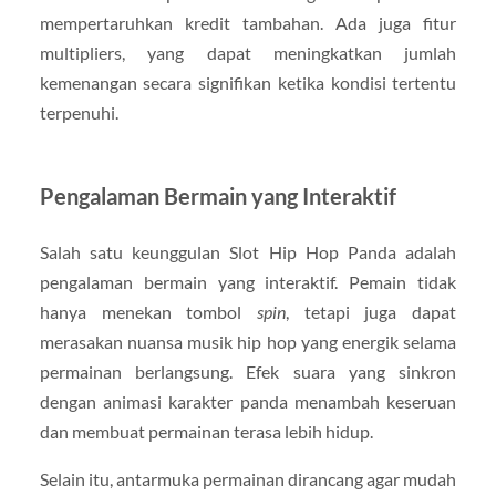
mempertaruhkan kredit tambahan. Ada juga fitur
multipliers, yang dapat meningkatkan jumlah
kemenangan secara signifikan ketika kondisi tertentu
terpenuhi.
Pengalaman Bermain yang Interaktif
Salah satu keunggulan Slot Hip Hop Panda adalah
pengalaman bermain yang interaktif. Pemain tidak
hanya menekan tombol
spin
, tetapi juga dapat
merasakan nuansa musik hip hop yang energik selama
permainan berlangsung. Efek suara yang sinkron
dengan animasi karakter panda menambah keseruan
dan membuat permainan terasa lebih hidup.
Selain itu, antarmuka permainan dirancang agar mudah