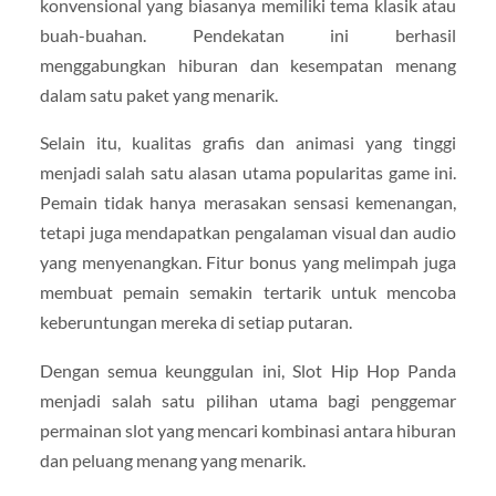
konvensional yang biasanya memiliki tema klasik atau
buah-buahan. Pendekatan ini berhasil
menggabungkan hiburan dan kesempatan menang
dalam satu paket yang menarik.
Selain itu, kualitas grafis dan animasi yang tinggi
menjadi salah satu alasan utama popularitas game ini.
Pemain tidak hanya merasakan sensasi kemenangan,
tetapi juga mendapatkan pengalaman visual dan audio
yang menyenangkan. Fitur bonus yang melimpah juga
membuat pemain semakin tertarik untuk mencoba
keberuntungan mereka di setiap putaran.
Dengan semua keunggulan ini, Slot Hip Hop Panda
menjadi salah satu pilihan utama bagi penggemar
permainan slot yang mencari kombinasi antara hiburan
dan peluang menang yang menarik.