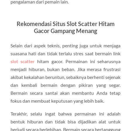
pengalaman dari pemain lain.
Rekomendasi Situs Slot Scatter Hitam
Gacor Gampang Menang
Selain dari aspek teknis, penting juga untuk menjaga
suasana hati dan tidak terlalu stres saat bermain link
slot scatter
hitam gacor. Permainan ini seharusnya
menjadi hiburan, bukan beban. Jika merasa frustrasi
akibat kekalahan beruntun, sebaiknya berhenti sejenak
dan kembali bermain dengan pikiran yang segar.
Bermain secara santai akan membantu Anda tetap
fokus dan membuat keputusan yang lebih baik.
Terakhir, selalu ingat bahwa permainan ini adalah
bentuk hiburan dan tidak bisa dijadikan alat untuk
berjudi secara berlebihan. Bermain secara bertanggung