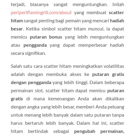
terjadi, biasanya sangat menguntungkan. Inilah
periperiflamingrill.com/about
yang membuat
scatter
hitam
sangat penting bagi pemain yang mencari
hadiah
besar
. Ketika simbol scatter hitam muncul, ia dapat
memicu
putaran bonus
yang lebih menguntungkan
atau
pengganda
yang dapat memperbesar hadiah
secara signifikan.
Salah satu cara scatter hitam meningkatkan volatilitas
adalah dengan membuka akses ke
putaran gratis
dengan pengganda
yang lebih tinggi. Dalam beberapa
permainan slot, scatter hitam dapat memicu
putaran
gratis
di mana kemenangan Anda akan dikalikan
dengan angka yang lebih besar, memberi Anda peluang
untuk menang lebih banyak dalam satu putaran tanpa
harus bertaruh lebih banyak. Dalam hal ini, scatter
hitam bertindak sebagai
pengubah permainan
,