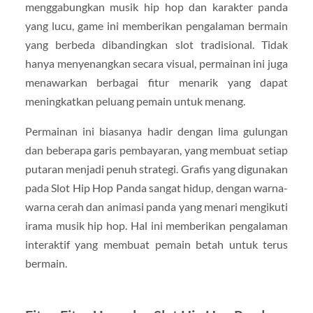
menggabungkan musik hip hop dan karakter panda
yang lucu, game ini memberikan pengalaman bermain
yang berbeda dibandingkan slot tradisional. Tidak
hanya menyenangkan secara visual, permainan ini juga
menawarkan berbagai fitur menarik yang dapat
meningkatkan peluang pemain untuk menang.
Permainan ini biasanya hadir dengan lima gulungan
dan beberapa garis pembayaran, yang membuat setiap
putaran menjadi penuh strategi. Grafis yang digunakan
pada Slot Hip Hop Panda sangat hidup, dengan warna-
warna cerah dan animasi panda yang menari mengikuti
irama musik hip hop. Hal ini memberikan pengalaman
interaktif yang membuat pemain betah untuk terus
bermain.