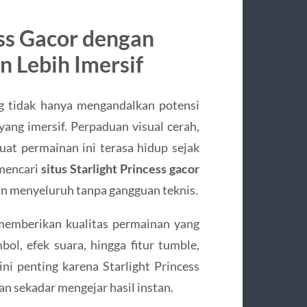
ess Gacor dengan
 Lebih Imersif
ng tidak hanya mengandalkan potensi
ang imersif. Perpaduan visual cerah,
at permainan ini terasa hidup sejak
 mencari
situs Starlight Princess gacor
 menyeluruh tanpa gangguan teknis.
memberikan kualitas permainan yang
bol, efek suara, hingga fitur tumble,
ini penting karena Starlight Princess
an sekadar mengejar hasil instan.