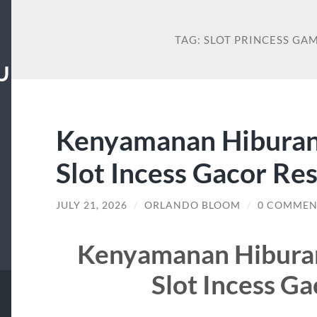
TAG:
SLOT PRINCESS G
RTRAVELS.COM
Kenyamanan Hiburan D
Slot Incess Gacor Re
JULY 21, 2026
/
ORLANDO BLOOM
/
0 COMMEN
Kenyamanan Hiburan 
Slot Incess G