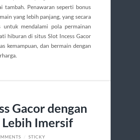
ilai tambah. Penawaran seperti bonus
ain yang lebih panjang, yang secara
s untuk mendalami pola permainan
 hiburan di situs Slot Incess Gacor
atas kemampuan, dan bermain dengan
rharga.
ess Gacor dengan
Lebih Imersif
OMMENTS
/
STICKY