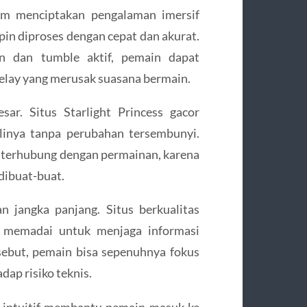
lam menciptakan pengalaman imersif
pin diproses dengan cepat dan akurat.
n dan tumble aktif, pemain dapat
delay yang merusak suasana bermain.
ar. Situs Starlight Princess gacor
linya tanpa perubahan tersembunyi.
 terhubung dengan permainan, karena
 dibuat-buat.
jangka panjang. Situs berkualitas
g memadai untuk menjaga informasi
ebut, pemain bisa sepenuhnya fokus
ap risiko teknis.
n intuitif membantu pemain masuk ke