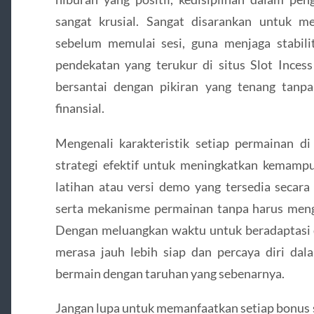
sangat krusial. Sangat disarankan untuk m
sebelum memulai sesi, guna menjaga stabil
pendekatan yang terukur di situs Slot Inces
bersantai dengan pikiran yang tenang tanpa
finansial.
Mengenali karakteristik setiap permainan di
strategi efektif untuk meningkatkan kemamp
latihan atau versi demo yang tersedia secara
serta mekanisme permainan tanpa harus mengg
Dengan meluangkan waktu untuk beradaptasi di
merasa jauh lebih siap dan percaya diri da
bermain dengan taruhan yang sebenarnya.
Jangan lupa untuk memanfaatkan setiap bonus 