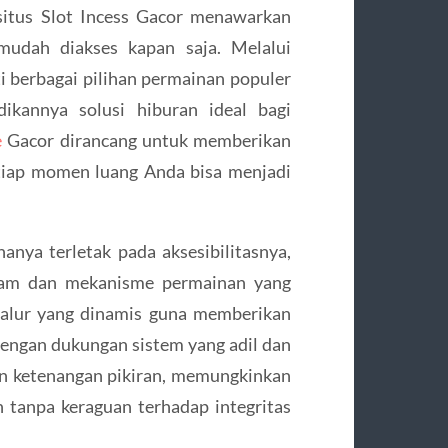
situs Slot Incess Gacor menawarkan
mudah diakses kapan saja. Melalui
i berbagai pilihan permainan populer
ikannya solusi hiburan ideal bagi
e
Gacor dirancang untuk memberikan
tiap momen luang Anda bisa menjadi
hanya terletak pada aksesibilitasnya,
tajam dan mekanisme permainan yang
n alur yang dinamis guna memberikan
 Dengan dukungan sistem yang adil dan
an ketenangan pikiran, memungkinkan
tanpa keraguan terhadap integritas