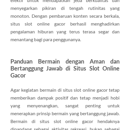
efektif untuk mendapatkan jeda berkualitas dan
menyegarkan pikiran di tengah rutinitas yang
monoton. Dengan pembaruan konten secara berkala,
situs slot online gacor berhasil menghadirkan
pengalaman hiburan yang terus terasa segar dan
menantang bagi para penggunanya.
Panduan Bermain dengan Aman dan
Bertanggung Jawab di Situs Slot Online
Gacor
Agar kegiatan bermain di situs slot online gacor tetap
memberikan dampak positif dan tetap menjadi hobi
yang menyenangkan, sangat penting untuk
menerapkan prinsip bermain yang bertanggung jawab.
Bermain di situs slot online gacor hendaknya
dipandang sebagai aktivitas rekreasi, bukan sebagai