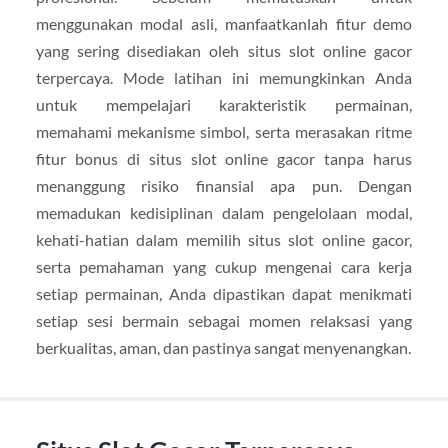
menggunakan modal asli, manfaatkanlah fitur demo
yang sering disediakan oleh situs slot online gacor
terpercaya. Mode latihan ini memungkinkan Anda
untuk mempelajari karakteristik permainan,
memahami mekanisme simbol, serta merasakan ritme
fitur bonus di situs slot online gacor tanpa harus
menanggung risiko finansial apa pun. Dengan
memadukan kedisiplinan dalam pengelolaan modal,
kehati-hatian dalam memilih situs slot online gacor,
serta pemahaman yang cukup mengenai cara kerja
setiap permainan, Anda dipastikan dapat menikmati
setiap sesi bermain sebagai momen relaksasi yang
berkualitas, aman, dan pastinya sangat menyenangkan.