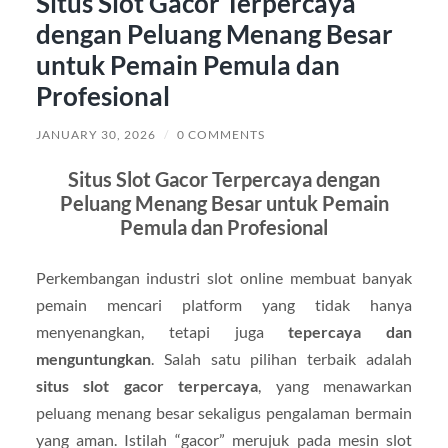
Situs Slot Gacor Terpercaya
dengan Peluang Menang Besar
untuk Pemain Pemula dan
Profesional
JANUARY 30, 2026
/
0 COMMENTS
Situs Slot Gacor Terpercaya dengan
Peluang Menang Besar untuk Pemain
Pemula dan Profesional
Perkembangan industri slot online membuat banyak
pemain mencari platform yang tidak hanya
menyenangkan, tetapi juga
tepercaya dan
menguntungkan
. Salah satu pilihan terbaik adalah
situs slot gacor terpercaya
, yang menawarkan
peluang menang besar sekaligus pengalaman bermain
yang aman. Istilah “gacor” merujuk pada mesin slot