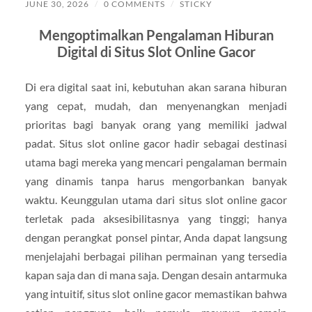
JUNE 30, 2026
/
0 COMMENTS
/
STICKY
Mengoptimalkan Pengalaman Hiburan
Digital di Situs Slot Online Gacor
Di era digital saat ini, kebutuhan akan sarana hiburan
yang cepat, mudah, dan menyenangkan menjadi
prioritas bagi banyak orang yang memiliki jadwal
padat. Situs slot online gacor hadir sebagai destinasi
utama bagi mereka yang mencari pengalaman bermain
yang dinamis tanpa harus mengorbankan banyak
waktu. Keunggulan utama dari situs slot online gacor
terletak pada aksesibilitasnya yang tinggi; hanya
dengan perangkat ponsel pintar, Anda dapat langsung
menjelajahi berbagai pilihan permainan yang tersedia
kapan saja dan di mana saja. Dengan desain antarmuka
yang intuitif, situs slot online gacor memastikan bahwa