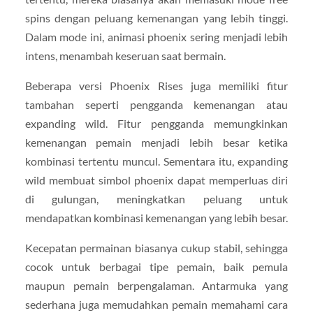
spins dengan peluang kemenangan yang lebih tinggi.
Dalam mode ini, animasi phoenix sering menjadi lebih
intens, menambah keseruan saat bermain.
Beberapa versi Phoenix Rises juga memiliki fitur
tambahan seperti pengganda kemenangan atau
expanding wild. Fitur pengganda memungkinkan
kemenangan pemain menjadi lebih besar ketika
kombinasi tertentu muncul. Sementara itu, expanding
wild membuat simbol phoenix dapat memperluas diri
di gulungan, meningkatkan peluang untuk
mendapatkan kombinasi kemenangan yang lebih besar.
Kecepatan permainan biasanya cukup stabil, sehingga
cocok untuk berbagai tipe pemain, baik pemula
maupun pemain berpengalaman. Antarmuka yang
sederhana juga memudahkan pemain memahami cara