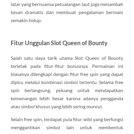
latar yang bernuansa petualangan laut juga menambah
kesan dramatis dan membuat pengalaman bermain
semakin hidup.
Fitur Unggulan Slot Queen of Bounty
Salah satu daya tarik utama Slot Queen of Bounty
terletak pada fitur-fitur bonusnya. Permainan ini
biasanya dilengkapi dengan fitur free spin yang dapat
dipicu melalui kombinasi simbol tertentu. Selama free
spin berlangsung, peluang untuk mendapatkan
kemenangan lebih besar karena adanya pengganda
atau simbol khusus yang lebih sering muncul.
Selain free spin, terdapat pula fitur wild yang berfungsi
menggantikan simbol lain untuk membentuk