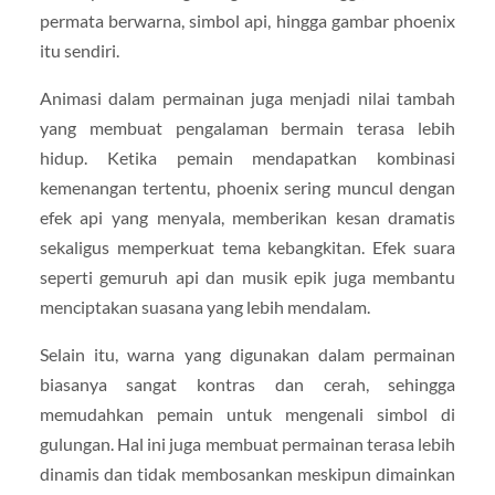
permata berwarna, simbol api, hingga gambar phoenix
itu sendiri.
Animasi dalam permainan juga menjadi nilai tambah
yang membuat pengalaman bermain terasa lebih
hidup. Ketika pemain mendapatkan kombinasi
kemenangan tertentu, phoenix sering muncul dengan
efek api yang menyala, memberikan kesan dramatis
sekaligus memperkuat tema kebangkitan. Efek suara
seperti gemuruh api dan musik epik juga membantu
menciptakan suasana yang lebih mendalam.
Selain itu, warna yang digunakan dalam permainan
biasanya sangat kontras dan cerah, sehingga
memudahkan pemain untuk mengenali simbol di
gulungan. Hal ini juga membuat permainan terasa lebih
dinamis dan tidak membosankan meskipun dimainkan