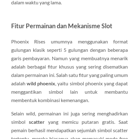
dalam waktu yang lama.
Fitur Permainan dan Mekanisme Slot
Phoenix Rises umumnya menggunakan format
gulungan klasik seperti 5 gulungan dengan beberapa
garis pembayaran. Namun yang membuatnya menarik
adalah berbagai fitur khusus yang sering disematkan
dalam permainan ini. Salah satu fitur yang paling umum
adalah
wild phoenix
, yaitu simbol phoenix yang dapat
menggantikan simbol lain untuk membantu
membentuk kombinasi kemenangan.
Selain wild, permainan ini juga sering menghadirkan
simbol
scatter
yang memicu putaran gratis. Saat
pemain berhasil mendapatkan sejumlah simbol scatter
tertentu, mereka biasanya akan memasuki mode free