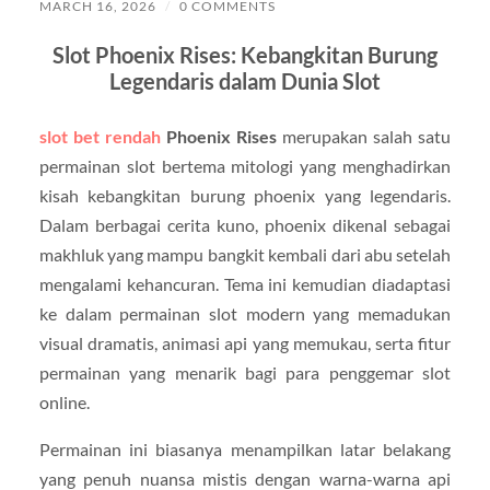
MARCH 16, 2026
/
0 COMMENTS
Slot Phoenix Rises: Kebangkitan Burung
Legendaris dalam Dunia Slot
slot bet rendah
Phoenix Rises
merupakan salah satu
permainan slot bertema mitologi yang menghadirkan
kisah kebangkitan burung phoenix yang legendaris.
Dalam berbagai cerita kuno, phoenix dikenal sebagai
makhluk yang mampu bangkit kembali dari abu setelah
mengalami kehancuran. Tema ini kemudian diadaptasi
ke dalam permainan slot modern yang memadukan
visual dramatis, animasi api yang memukau, serta fitur
permainan yang menarik bagi para penggemar slot
online.
Permainan ini biasanya menampilkan latar belakang
yang penuh nuansa mistis dengan warna-warna api