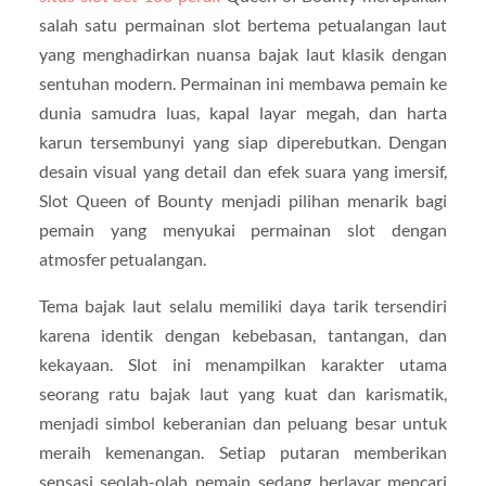
salah satu permainan slot bertema petualangan laut
yang menghadirkan nuansa bajak laut klasik dengan
sentuhan modern. Permainan ini membawa pemain ke
dunia samudra luas, kapal layar megah, dan harta
karun tersembunyi yang siap diperebutkan. Dengan
desain visual yang detail dan efek suara yang imersif,
Slot Queen of Bounty menjadi pilihan menarik bagi
pemain yang menyukai permainan slot dengan
atmosfer petualangan.
Tema bajak laut selalu memiliki daya tarik tersendiri
karena identik dengan kebebasan, tantangan, dan
kekayaan. Slot ini menampilkan karakter utama
seorang ratu bajak laut yang kuat dan karismatik,
menjadi simbol keberanian dan peluang besar untuk
meraih kemenangan. Setiap putaran memberikan
sensasi seolah-olah pemain sedang berlayar mencari