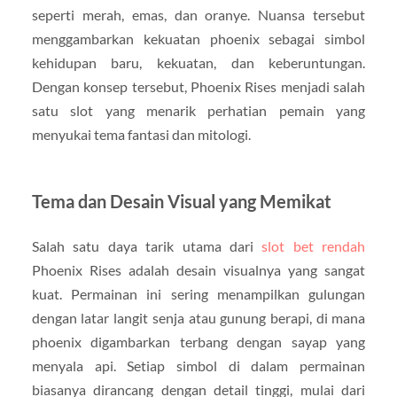
seperti merah, emas, dan oranye. Nuansa tersebut
menggambarkan kekuatan phoenix sebagai simbol
kehidupan baru, kekuatan, dan keberuntungan.
Dengan konsep tersebut, Phoenix Rises menjadi salah
satu slot yang menarik perhatian pemain yang
menyukai tema fantasi dan mitologi.
Tema dan Desain Visual yang Memikat
Salah satu daya tarik utama dari
slot bet rendah
Phoenix Rises adalah desain visualnya yang sangat
kuat. Permainan ini sering menampilkan gulungan
dengan latar langit senja atau gunung berapi, di mana
phoenix digambarkan terbang dengan sayap yang
menyala api. Setiap simbol di dalam permainan
biasanya dirancang dengan detail tinggi, mulai dari