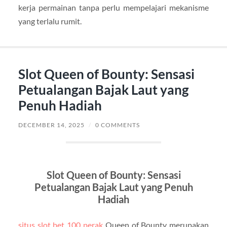
kerja permainan tanpa perlu mempelajari mekanisme
yang terlalu rumit.
Slot Queen of Bounty: Sensasi
Petualangan Bajak Laut yang
Penuh Hadiah
DECEMBER 14, 2025
/
0 COMMENTS
Slot Queen of Bounty: Sensasi
Petualangan Bajak Laut yang Penuh
Hadiah
situs slot bet 100 perak
Queen of Bounty merupakan