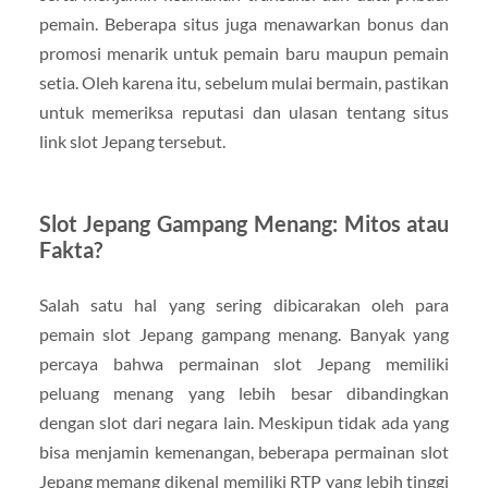
pemain. Beberapa situs juga menawarkan bonus dan
promosi menarik untuk pemain baru maupun pemain
setia. Oleh karena itu, sebelum mulai bermain, pastikan
untuk memeriksa reputasi dan ulasan tentang situs
link slot Jepang tersebut.
Slot Jepang Gampang Menang: Mitos atau
Fakta?
Salah satu hal yang sering dibicarakan oleh para
pemain slot Jepang gampang menang. Banyak yang
percaya bahwa permainan slot Jepang memiliki
peluang menang yang lebih besar dibandingkan
dengan slot dari negara lain. Meskipun tidak ada yang
bisa menjamin kemenangan, beberapa permainan slot
Jepang memang dikenal memiliki RTP yang lebih tinggi