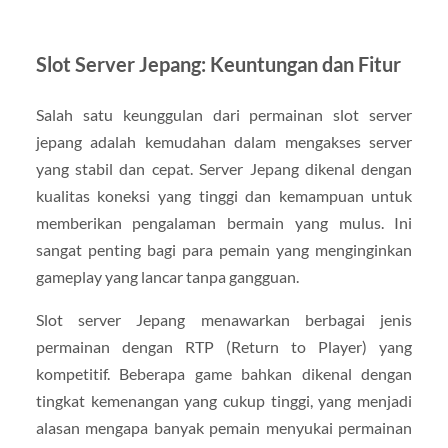
Slot Server Jepang: Keuntungan dan Fitur
Salah satu keunggulan dari permainan slot server
jepang adalah kemudahan dalam mengakses server
yang stabil dan cepat. Server Jepang dikenal dengan
kualitas koneksi yang tinggi dan kemampuan untuk
memberikan pengalaman bermain yang mulus. Ini
sangat penting bagi para pemain yang menginginkan
gameplay yang lancar tanpa gangguan.
Slot server Jepang menawarkan berbagai jenis
permainan dengan RTP (Return to Player) yang
kompetitif. Beberapa game bahkan dikenal dengan
tingkat kemenangan yang cukup tinggi, yang menjadi
alasan mengapa banyak pemain menyukai permainan