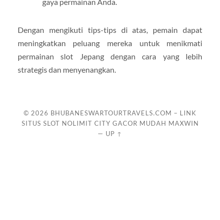
gaya permainan Anda.
Dengan mengikuti tips-tips di atas, pemain dapat
meningkatkan peluang mereka untuk menikmati
permainan slot Jepang dengan cara yang lebih
strategis dan menyenangkan.
© 2026
BHUBANESWARTOURTRAVELS.COM – LINK
SITUS SLOT NOLIMIT CITY GACOR MUDAH MAXWIN
—
UP ↑