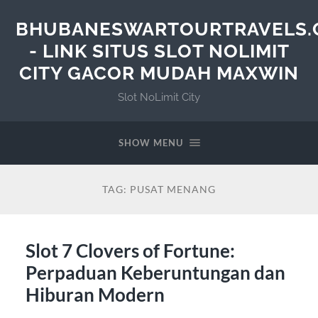
BHUBANESWARTOURTRAVELS.
- LINK SITUS SLOT NOLIMIT
CITY GACOR MUDAH MAXWIN
Slot NoLimit City
SHOW MENU
TAG:
PUSAT MENANG
Slot 7 Clovers of Fortune:
Perpaduan Keberuntungan dan
Hiburan Modern