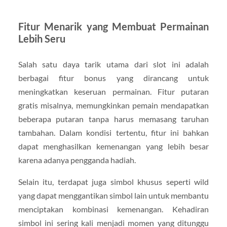
Fitur Menarik yang Membuat Permainan
Lebih Seru
Salah satu daya tarik utama dari slot ini adalah
berbagai fitur bonus yang dirancang untuk
meningkatkan keseruan permainan. Fitur putaran
gratis misalnya, memungkinkan pemain mendapatkan
beberapa putaran tanpa harus memasang taruhan
tambahan. Dalam kondisi tertentu, fitur ini bahkan
dapat menghasilkan kemenangan yang lebih besar
karena adanya pengganda hadiah.
Selain itu, terdapat juga simbol khusus seperti wild
yang dapat menggantikan simbol lain untuk membantu
menciptakan kombinasi kemenangan. Kehadiran
simbol ini sering kali menjadi momen yang ditunggu