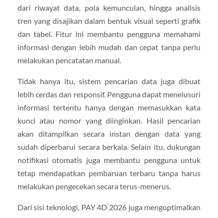
dari riwayat data, pola kemunculan, hingga analisis
tren yang disajikan dalam bentuk visual seperti grafik
dan tabel. Fitur ini membantu pengguna memahami
informasi dengan lebih mudah dan cepat tanpa perlu
melakukan pencatatan manual.
Tidak hanya itu, sistem pencarian data juga dibuat
lebih cerdas dan responsif. Pengguna dapat menelusuri
informasi tertentu hanya dengan memasukkan kata
kunci atau nomor yang diinginkan. Hasil pencarian
akan ditampilkan secara instan dengan data yang
sudah diperbarui secara berkala. Selain itu, dukungan
notifikasi otomatis juga membantu pengguna untuk
tetap mendapatkan pembaruan terbaru tanpa harus
melakukan pengecekan secara terus-menerus.
Dari sisi teknologi, PAY 4D 2026 juga mengoptimalkan