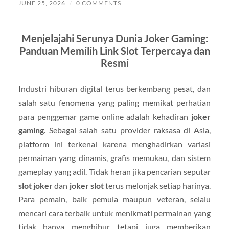
JUNE 25, 2026
/
0 COMMENTS
Menjelajahi Serunya Dunia Joker Gaming:
Panduan Memilih Link Slot Terpercaya dan
Resmi
Industri hiburan digital terus berkembang pesat, dan
salah satu fenomena yang paling memikat perhatian
para penggemar game online adalah kehadiran
joker
gaming
. Sebagai salah satu provider raksasa di Asia,
platform ini terkenal karena menghadirkan variasi
permainan yang dinamis, grafis memukau, dan sistem
gameplay yang adil. Tidak heran jika pencarian seputar
slot joker
dan
joker slot
terus melonjak setiap harinya.
Para pemain, baik pemula maupun veteran, selalu
mencari cara terbaik untuk menikmati permainan yang
tidak hanya menghibur tetapi juga memberikan