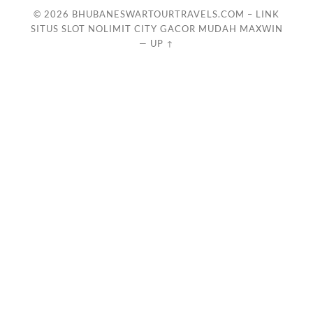
© 2026
BHUBANESWARTOURTRAVELS.COM – LINK
SITUS SLOT NOLIMIT CITY GACOR MUDAH MAXWIN
—
UP ↑