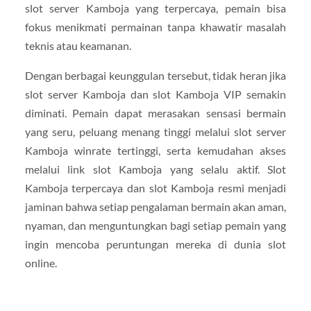
slot server Kamboja yang terpercaya, pemain bisa
fokus menikmati permainan tanpa khawatir masalah
teknis atau keamanan.
Dengan berbagai keunggulan tersebut, tidak heran jika
slot server Kamboja dan slot Kamboja VIP semakin
diminati. Pemain dapat merasakan sensasi bermain
yang seru, peluang menang tinggi melalui slot server
Kamboja winrate tertinggi, serta kemudahan akses
melalui link slot Kamboja yang selalu aktif. Slot
Kamboja terpercaya dan slot Kamboja resmi menjadi
jaminan bahwa setiap pengalaman bermain akan aman,
nyaman, dan menguntungkan bagi setiap pemain yang
ingin mencoba peruntungan mereka di dunia slot
online.